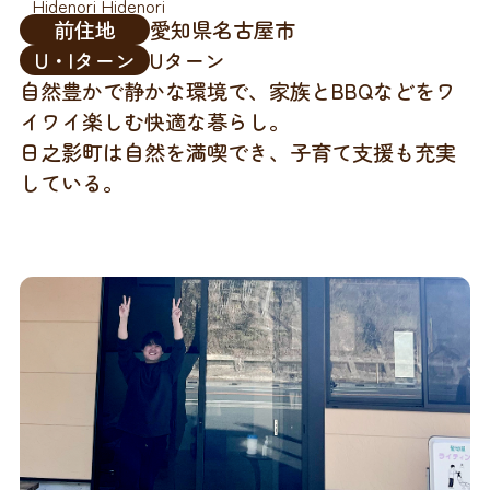
Hidenori Hidenori
前住地
愛知県名古屋市
U・Iターン
Uターン
自然豊かで静かな環境で、家族とBBQなどをワ
イワイ楽しむ快適な暮らし。
日之影町は自然を満喫でき、子育て支援も充実
している。